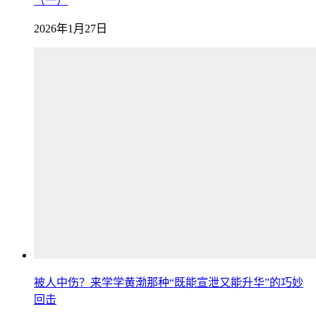
（一）
2026年1月27日
被人中伤？来学学黄渤那种“既能宣泄又能升华”的巧妙
回击