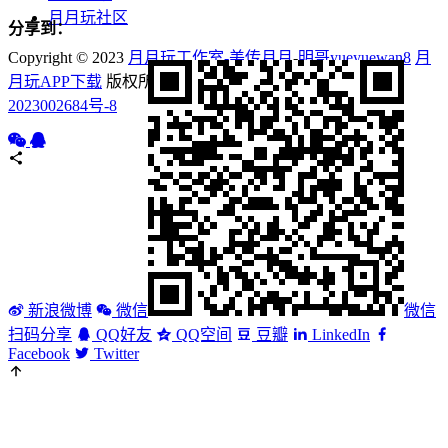
月月玩社区
分享到：
Copyright © 2023
月月玩工作室-美传月月
-
明哥yueyuewan8
月
月玩APP下载
版权所有 Powered by
互动美传
鄂ICP备
2023002684号-8
新浪微博
微信
微信
扫码分享
QQ好友
QQ空间
豆瓣
LinkedIn
Facebook
Twitter